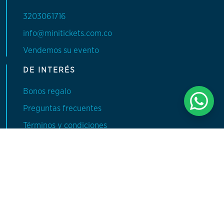
3203061716
info@minitickets.com.co
Vendemos su evento
DE INTERÉS
Bonos regalo
Preguntas frecuentes
Términos y condiciones
Política de privacidad
CATEGORÍAS
Conciertos
Deportes
Experiencias