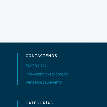
CONTÁCTENOS
3203061716
info@minitickets.com.co
Vendemos su evento
CATEGORÍAS