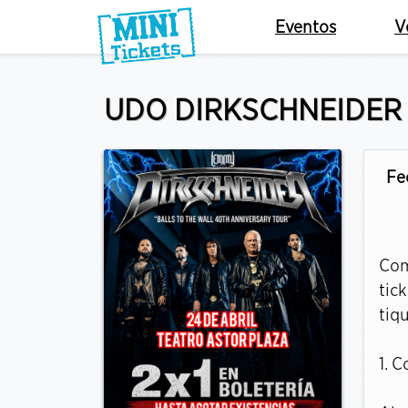
Eventos
V
UDO DIRKSCHNEIDER
Fe
Com
tic
tiq
1. 