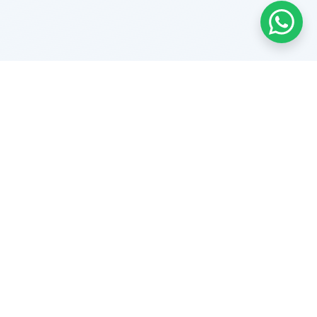
CONTÁCTENOS
3203061716
info@minitickets.com.co
Vendemos su evento
CATEGORÍAS
Conciertos