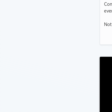
Con
eve
Not