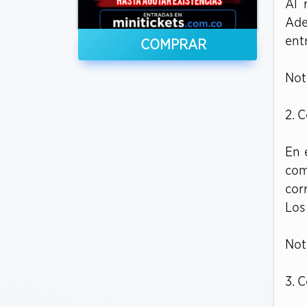
Al 
Ade
ent
COMPRAR
Not
2. 
En 
com
cor
Los
Not
3. 