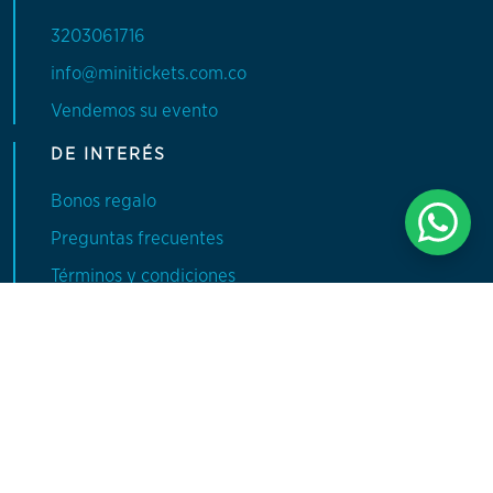
3203061716
info@minitickets.com.co
Vendemos su evento
DE INTERÉS
Bonos regalo
Preguntas frecuentes
Términos y condiciones
Política de privacidad
CATEGORÍAS
Conciertos
Deportes
Experiencias